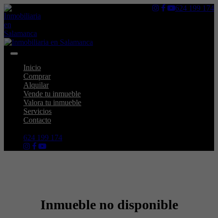
624 199 174
Toggle
navigation
Inicio
Comprar
Alquilar
Vende tu inmueble
Valora tu inmueble
Servicios
Contacto
624 199 174
Inmueble no disponible